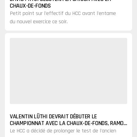
CHAUX-DE-FONDS
Petit point sur l'effectif du HCC avant l'entame
du nouvel exercice ce soir.
VALENTIN LÜTHI DEVRAIT DÉBUTER LE
CHAMPIONNAT AVEC LA CHAUX-DE-FONDS, RAMON
TANNER EN RENFORT
Le HCC a décidé de prolonger le test de l'ancien