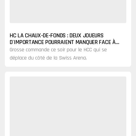
HC LA CHAUX-DE-FONDS : DEUX JOUEURS
D'IMPORTANCE POURRAIENT MANQUER FACE À
KLOTEN
Grosse commande ce soir pour le HCC qui se
déplace du côté de la Swiss Arena.