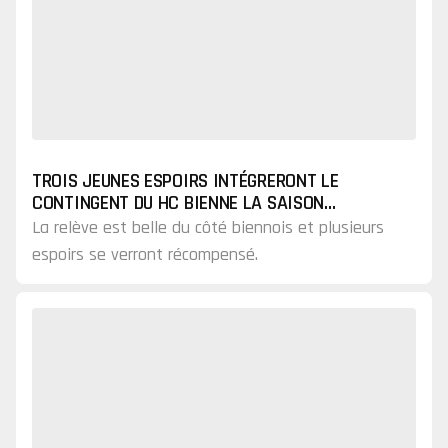
TROIS JEUNES ESPOIRS INTÉGRERONT LE
CONTINGENT DU HC BIENNE LA SAISON
PROCHAINE
La relève est belle du côté biennois et plusieurs
espoirs se verront récompensé.