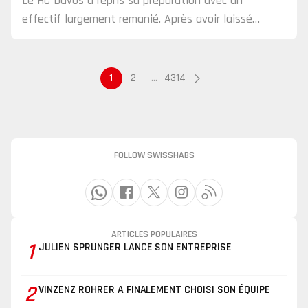
Le HC Davos a repris sa préparation avec un
effectif largement remanié. Après avoir laissé
filer le titre de champion de Suisse en finale face
à…
1
2
…
4314
FOLLOW SWISSHABS
ARTICLES POPULAIRES
1
JULIEN SPRUNGER LANCE SON ENTREPRISE
2
VINZENZ ROHRER A FINALEMENT CHOISI SON ÉQUIPE