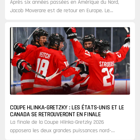
NOUVELLE AVENTURE »
Après six années passées en Amérique du Nord,
Jacob Moverare est de retour en Europe. Le
défenseur de 27 ans a choisi de rejoindre l’EV
Zoug, une…
COUPE HLINKA-GRETZKY : LES ÉTATS-UNIS ET LE
CANADA SE RETROUVERONT EN FINALE
La finale de la Coupe Hlinka-Gretzky 2026
opposera les deux grandes puissances nord-
américaines. Les États-Unis et le Canada ont