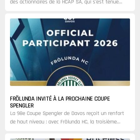
des actionnaires de la HCAP SA, qui s'est tenue
aujourd'hui au Caseificio del Gottardo à Airolo, le
Hockey Club Ambrì-Piotta annonce officiellement
la nouvelle composition de son conseil
d'administration.
FRÖLUNDA INVITÉ À LA PROCHAINE COUPE
SPENGLER
La 98e Coupe Spengler de Davos reçoit un renfort
de haut niveau : avec Frölunda HC, la troisième
équipe participante est confirmée. L'équipe
suédoise de premier plan de Göteborg mène