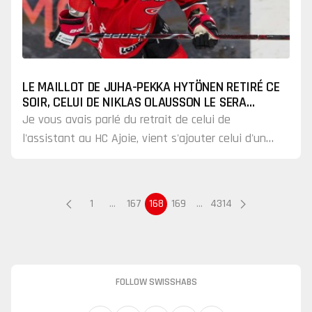
LE MAILLOT DE JUHA-PEKKA HYTÖNEN RETIRÉ CE
SOIR, CELUI DE NIKLAS OLAUSSON LE SERA
BIENTÔT
Je vous avais parlé du retrait de celui de
l'assistant au HC Ajoie, vient s'ajouter celui d'une
autre figure connue de notre championnat.
1
…
167
168
169
…
4314
FOLLOW SWISSHABS