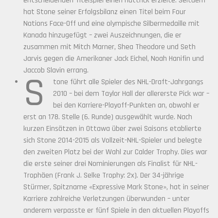
entscheidenden Titelspiel einen Hattrick erzielte. Seitdem
hat Stone seiner Erfolgsbilanz einen Titel beim Four
Nations Face-Off und eine olympische Silbermedaille mit
Kanada hinzugefügt – zwei Auszeichnungen, die er
zusammen mit Mitch Marner, Shea Theodore und Seth
Jarvis gegen die Amerikaner Jack Eichel, Noah Hanifin und
Jaccob Slavin errang.
S
tone führt alle Spieler des NHL-Draft-Jahrgangs
2010 – bei dem Taylor Hall der allererste Pick war –
bei den Karriere-Playoff-Punkten an, obwohl er
erst an 178. Stelle (6. Runde) ausgewählt wurde. Nach
kurzen Einsätzen in Ottawa über zwei Saisons etablierte
sich Stone 2014-2015 als Vollzeit-NHL-Spieler und belegte
den zweiten Platz bei der Wahl zur Calder Trophy. Dies war
die erste seiner drei Nominierungen als Finalist für NHL-
Trophäen (Frank J. Selke Trophy: 2x). Der 34-jährige
Stürmer, Spitzname «Expressive Mark Stone», hat in seiner
Karriere zahlreiche Verletzungen überwunden – unter
anderem verpasste er fünf Spiele in den aktuellen Playoffs