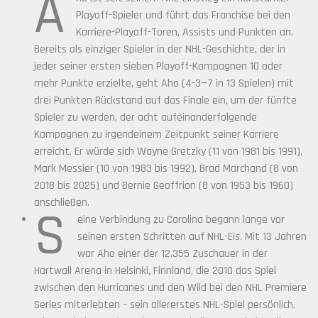
A
Playoff-Spieler und führt das Franchise bei den
Karriere-Playoff-Toren, Assists und Punkten an.
Bereits als einziger Spieler in der NHL-Geschichte, der in
jeder seiner ersten sieben Playoff-Kampagnen 10 oder
mehr Punkte erzielte, geht Aho (4-3—7 in 13 Spielen) mit
drei Punkten Rückstand auf das Finale ein, um der fünfte
Spieler zu werden, der acht aufeinanderfolgende
Kampagnen zu irgendeinem Zeitpunkt seiner Karriere
erreicht. Er würde sich Wayne Gretzky (11 von 1981 bis 1991),
Mark Messier (10 von 1983 bis 1992), Brad Marchand (8 von
2018 bis 2025) und Bernie Geoffrion (8 von 1953 bis 1960)
anschließen.
S
eine Verbindung zu Carolina begann lange vor
seinen ersten Schritten auf NHL-Eis. Mit 13 Jahren
war Aho einer der 12.355 Zuschauer in der
Hartwall Arena in Helsinki, Finnland, die 2010 das Spiel
zwischen den Hurricanes und den Wild bei den NHL Premiere
Series miterlebten – sein allererstes NHL-Spiel persönlich.