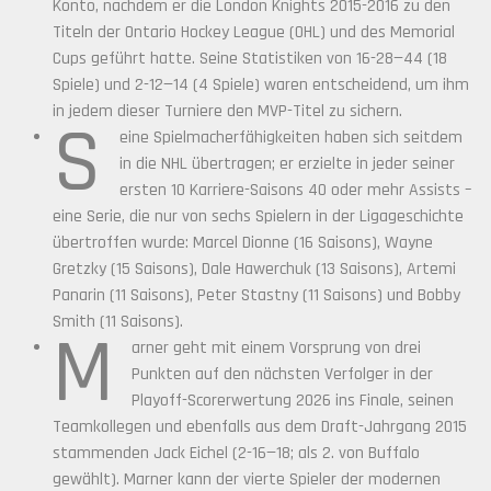
Konto, nachdem er die London Knights 2015-2016 zu den
Titeln der Ontario Hockey League (OHL) und des Memorial
Cups geführt hatte. Seine Statistiken von 16-28—44 (18
Spiele) und 2-12—14 (4 Spiele) waren entscheidend, um ihm
in jedem dieser Turniere den MVP-Titel zu sichern.
S
eine Spielmacherfähigkeiten haben sich seitdem
in die NHL übertragen; er erzielte in jeder seiner
ersten 10 Karriere-Saisons 40 oder mehr Assists –
eine Serie, die nur von sechs Spielern in der Ligageschichte
übertroffen wurde: Marcel Dionne (16 Saisons), Wayne
Gretzky (15 Saisons), Dale Hawerchuk (13 Saisons), Artemi
Panarin (11 Saisons), Peter Stastny (11 Saisons) und Bobby
Smith (11 Saisons).
M
arner geht mit einem Vorsprung von drei
Punkten auf den nächsten Verfolger in der
Playoff-Scorerwertung 2026 ins Finale, seinen
Teamkollegen und ebenfalls aus dem Draft-Jahrgang 2015
stammenden Jack Eichel (2-16—18; als 2. von Buffalo
gewählt). Marner kann der vierte Spieler der modernen