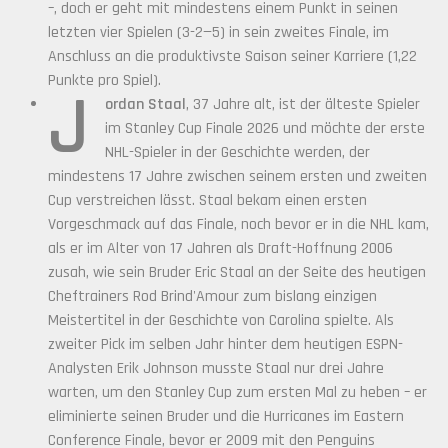
–, doch er geht mit mindestens einem Punkt in seinen
letzten vier Spielen (3-2—5) in sein zweites Finale, im
Anschluss an die produktivste Saison seiner Karriere (1,22
Punkte pro Spiel).
J
ordan Staal
, 37 Jahre alt, ist der älteste Spieler
im Stanley Cup Finale 2026 und möchte der erste
NHL-Spieler in der Geschichte werden, der
mindestens 17 Jahre zwischen seinem ersten und zweiten
Cup verstreichen lässt. Staal bekam einen ersten
Vorgeschmack auf das Finale, noch bevor er in die NHL kam,
als er im Alter von 17 Jahren als Draft-Hoffnung 2006
zusah, wie sein Bruder Eric Staal an der Seite des heutigen
Cheftrainers Rod Brind'Amour zum bislang einzigen
Meistertitel in der Geschichte von Carolina spielte. Als
zweiter Pick im selben Jahr hinter dem heutigen ESPN-
Analysten Erik Johnson musste Staal nur drei Jahre
warten, um den Stanley Cup zum ersten Mal zu heben – er
eliminierte seinen Bruder und die Hurricanes im Eastern
Conference Finale, bevor er 2009 mit den Penguins