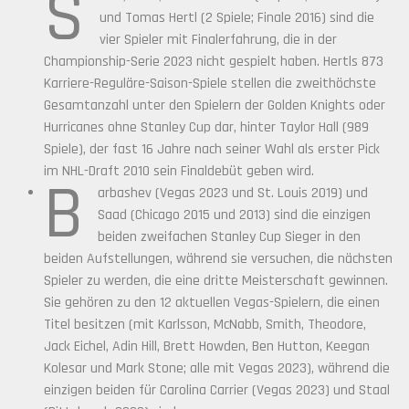
S
und Tomas Hertl (2 Spiele; Finale 2016) sind die
vier Spieler mit Finalerfahrung, die in der
Championship-Serie 2023 nicht gespielt haben. Hertls 873
Karriere-Reguläre-Saison-Spiele stellen die zweithöchste
Gesamtanzahl unter den Spielern der Golden Knights oder
Hurricanes ohne Stanley Cup dar, hinter Taylor Hall (989
Spiele), der fast 16 Jahre nach seiner Wahl als erster Pick
im NHL-Draft 2010 sein Finaldebüt geben wird.
B
arbashev (Vegas 2023 und St. Louis 2019) und
Saad (Chicago 2015 und 2013) sind die einzigen
beiden zweifachen Stanley Cup Sieger in den
beiden Aufstellungen, während sie versuchen, die nächsten
Spieler zu werden, die eine dritte Meisterschaft gewinnen.
Sie gehören zu den 12 aktuellen Vegas-Spielern, die einen
Titel besitzen (mit Karlsson, McNabb, Smith, Theodore,
Jack Eichel, Adin Hill, Brett Howden, Ben Hutton, Keegan
Kolesar und Mark Stone; alle mit Vegas 2023), während die
einzigen beiden für Carolina Carrier (Vegas 2023) und Staal