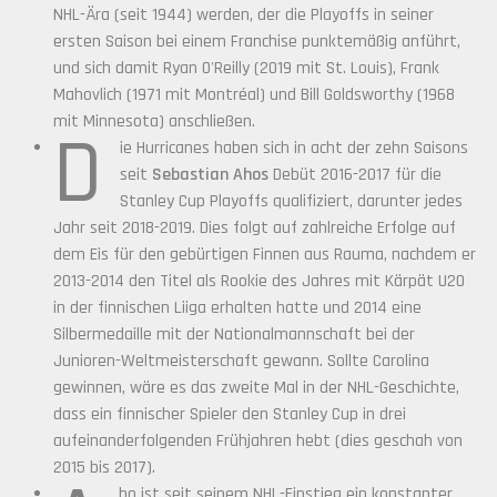
NHL-Ära (seit 1944) werden, der die Playoffs in seiner
ersten Saison bei einem Franchise punktemäßig anführt,
und sich damit Ryan O'Reilly (2019 mit St. Louis), Frank
Mahovlich (1971 mit Montréal) und Bill Goldsworthy (1968
mit Minnesota) anschließen.
D
ie Hurricanes haben sich in acht der zehn Saisons
seit
Sebastian Ahos
Debüt 2016-2017 für die
Stanley Cup Playoffs qualifiziert, darunter jedes
Jahr seit 2018-2019. Dies folgt auf zahlreiche Erfolge auf
dem Eis für den gebürtigen Finnen aus Rauma, nachdem er
2013-2014 den Titel als Rookie des Jahres mit Kärpät U20
in der finnischen Liiga erhalten hatte und 2014 eine
Silbermedaille mit der Nationalmannschaft bei der
Junioren-Weltmeisterschaft gewann. Sollte Carolina
gewinnen, wäre es das zweite Mal in der NHL-Geschichte,
dass ein finnischer Spieler den Stanley Cup in drei
aufeinanderfolgenden Frühjahren hebt (dies geschah von
2015 bis 2017).
ho ist seit seinem NHL-Einstieg ein konstanter