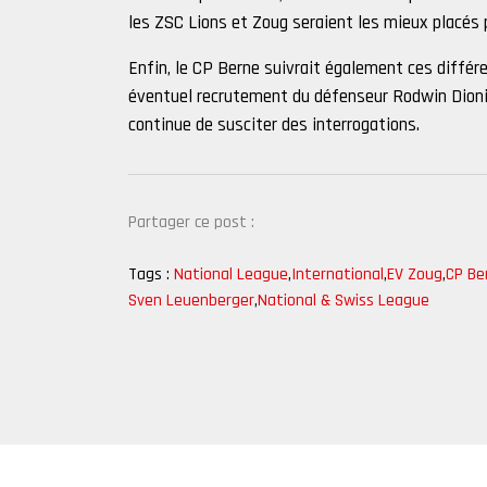
les ZSC Lions et Zoug seraient les mieux placés po
Enfin, le CP Berne suivrait également ces différe
éventuel recrutement du défenseur Rodwin Dionici
continue de susciter des interrogations.
Partager ce post :
Tags :
National League
,
International
,
EV Zoug
,
CP Be
Sven Leuenberger
,
National & Swiss League