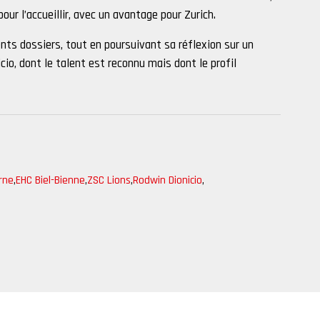
ur l’accueillir, avec un avantage pour Zurich.
nts dossiers, tout en poursuivant sa réflexion sur un
o, dont le talent est reconnu mais dont le profil
rne
,
EHC Biel-Bienne
,
ZSC Lions
,
Rodwin Dionicio
,