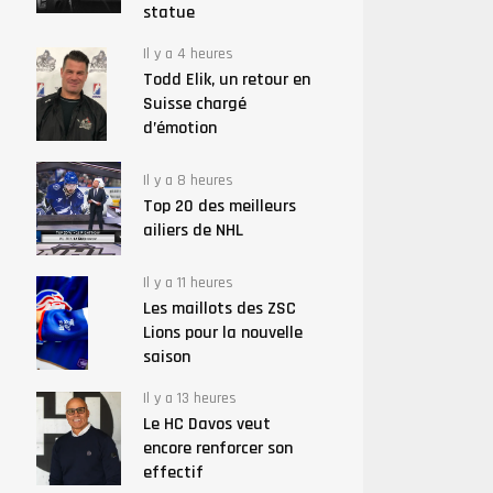
statue
Il y a 4 heures
Todd Elik, un retour en
Suisse chargé
d’émotion
Il y a 8 heures
Top 20 des meilleurs
ailiers de NHL
Il y a 11 heures
Les maillots des ZSC
Lions pour la nouvelle
saison
Il y a 13 heures
Le HC Davos veut
encore renforcer son
effectif