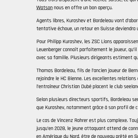
Watson
nous en offre un bon aperçu.
Agents libres, Kurashev et Bordeleau vont d’abor
tentative échoue, un retour en Suisse deviendra u
Pour Philipp Kurashev, les ZSC Lions apparaissen
Leuenberger connaît parfaitement le joueur, qu’il 
avec sa famille. Plusieurs dirigeants estiment q
Thomas Bordeleau, fils de l’ancien joueur de Bern
rejoindre le HC Bienne. Les excellentes relations 
l’entraîneur Christian Dubé placent le club seelan
Selon plusieurs directeurs sportifs, Bordeleau s
que Kurashev, notamment grâce à son profil de c
Le cas de Vincenz Rohrer est plus complexe. Tou
jusqu’en 2028, le jeune attaquant attend de conna
en Amérique du Nord, être de nouveau prêté en Sui