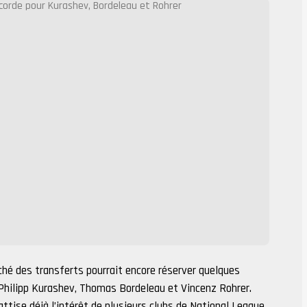
ché des transferts pourrait encore réserver quelques
hilipp Kurashev, Thomas Bordeleau et Vincenz Rohrer.
attise déjà l’intérêt de plusieurs clubs de National League.