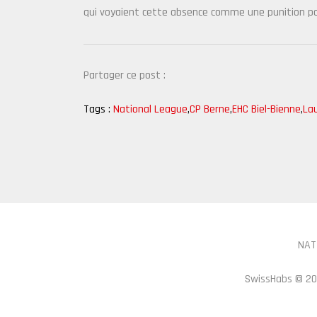
qui voyaient cette absence comme une punition pou
Partager ce post :
Tags :
National League
,
CP Berne
,
EHC Biel-Bienne
,
La
NAT
SwissHabs ©
20