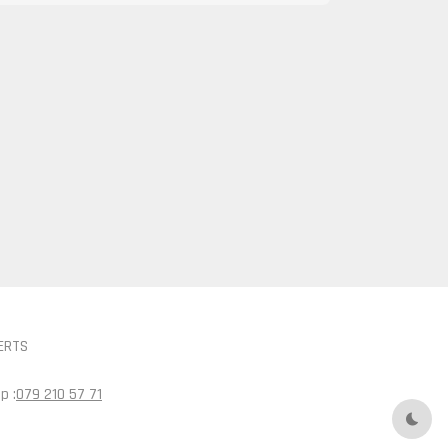
ERTS
p :
079 210 57 71
Mode 