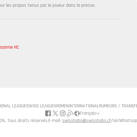
r les propos tenus par le joueur dans la presse.
usanne HC
IONAL LEAGUE
SWISS LEAGUE
WOMEN
INTERNATIONAL
RUMEURS / TRANSF
Français
26, Tous droits réservés.
E-mail :
swisshabs@swisshabs.ch
Tel/Whatsap