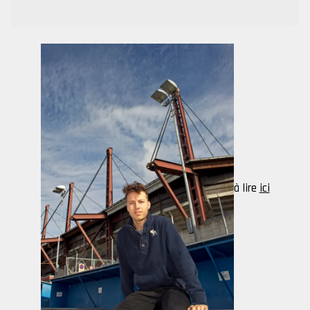
à lire
ici