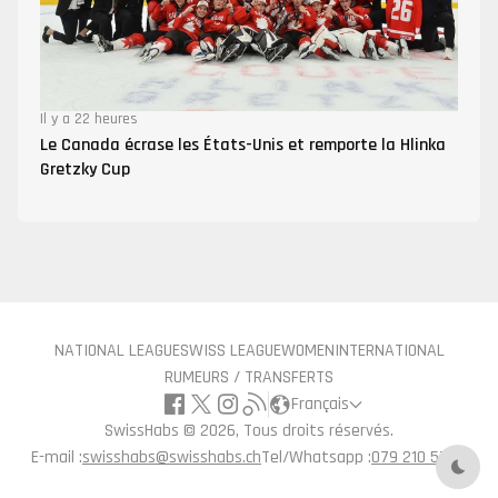
Il y a 22 heures
Le Canada écrase les États-Unis et remporte la Hlinka
Gretzky Cup
NATIONAL LEAGUE
SWISS LEAGUE
WOMEN
INTERNATIONAL
RUMEURS / TRANSFERTS
Français
SwissHabs ©
2026, Tous droits réservés.
E-mail :
swisshabs@swisshabs.ch
Tel/Whatsapp :
079 210 57 71
Mode 