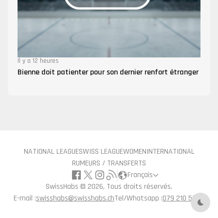
Il y a 12 heures
Bienne doit patienter pour son dernier renfort étranger
NATIONAL LEAGUE
SWISS LEAGUE
WOMEN
INTERNATIONAL
RUMEURS / TRANSFERTS
Français
SwissHabs ©
2026, Tous droits réservés.
E-mail :
swisshabs@swisshabs.ch
Tel/Whatsapp :
079 210 57 71
Mode 