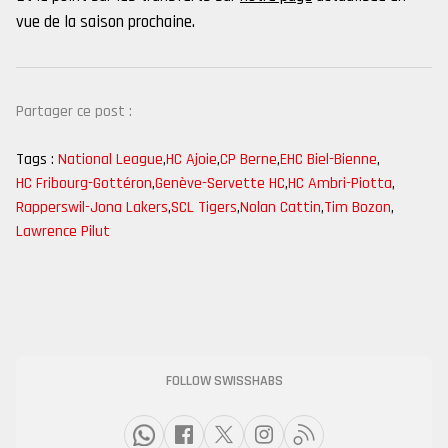
vue de la saison prochaine.
Partager ce post :
Tags :
National League
,
HC Ajoie
,
CP Berne
,
EHC Biel-Bienne
,
HC Fribourg-Gottéron
,
Genève-Servette HC
,
HC Ambri-Piotta
,
Rapperswil-Jona Lakers
,
SCL Tigers
,
Nolan Cattin
,
Tim Bozon
,
Lawrence Pilut
FOLLOW SWISSHABS