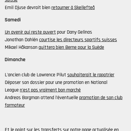
suisse
Emil Djuse devrait bien
retourner à Skellefteå
Samedi
Un avenir qui reste ouvert
pour Dany Gelinas
Jonathan Dahlén
courtise les directeurs sportifs suisses
Mikael Håkanson
quittera bien Berne pour la Suède
Dimanche
L'ancien club de Lawrence Pilut
souhaiterait le rapatrier
Déposer son dossier pour une promotion en National
League
n'est pas vraiment bon marché
Andreas Borgman attend l'éventuelle
promotion de son club
formateur
Et le point sur les transferts sur
notre page
actualisée en