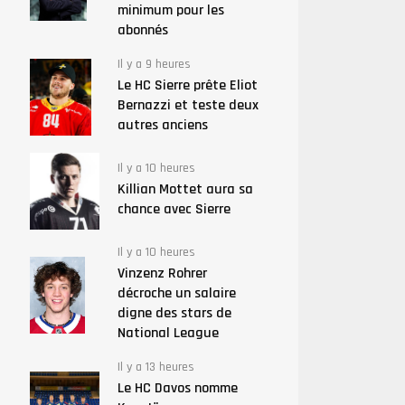
minimum pour les
abonnés
Il y a 9 heures
Le HC Sierre prête Eliot
Bernazzi et teste deux
autres anciens
Il y a 10 heures
Killian Mottet aura sa
chance avec Sierre
Il y a 10 heures
Vinzenz Rohrer
décroche un salaire
digne des stars de
National League
Il y a 13 heures
Le HC Davos nomme