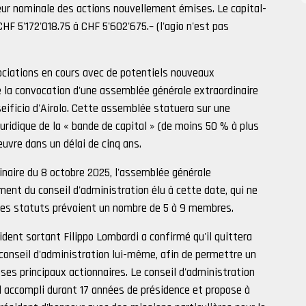
leur nominale des actions nouvellement émises. Le capital-
 5'172'018.75 à CHF 5'602'675.– (l'agio n'est pas
ociations en cours avec de potentiels nouveaux
me la convocation d'une assemblée générale extraordinaire
seificio d'Airolo. Cette assemblée statuera sur une
uridique de la « bande de capital » (de moins 50 % à plus
œuvre dans un délai de cinq ans.
naire du 8 octobre 2025, l'assemblée générale
nt du conseil d'administration élu à cette date, qui ne
es statuts prévoient un nombre de 5 à 9 membres.
dent sortant Filippo Lombardi a confirmé qu'il quittera
conseil d'administration lui-même, afin de permettre un
ses principaux actionnaires. Le conseil d'administration
l accompli durant 17 années de présidence et propose à