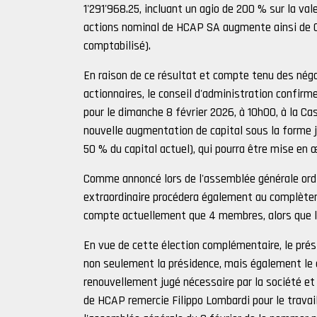
1'291'968.25, incluant un agio de 200 % sur la va
actions nominal de HCAP SA augmente ainsi de CHF
comptabilisé).
En raison de ce résultat et compte tenu des nég
actionnaires, le conseil d'administration confir
pour le dimanche 8 février 2026, à 10h00, à la Ca
nouvelle augmentation de capital sous la forme j
50 % du capital actuel), qui pourra être mise en 
Comme annoncé lors de l'assemblée générale ordi
extraordinaire procédera également au complèteme
compte actuellement que 4 membres, alors que l
En vue de cette élection complémentaire, le prési
non seulement la présidence, mais également le 
renouvellement jugé nécessaire par la société et 
de HCAP remercie Filippo Lombardi pour le travai