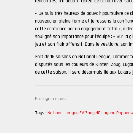
rencontres, il a débuté l’exercice actuel avec su
« Je suis très heureux de pouvoir poursuivre ce c
nouveau en pleine forme et je ressens la confianc
cette confiance par un engagement total », a déc
souligné son importance pour l’équipe : « Sur la gl
jeu et son flair offensif. Dans le vestiaire, son
Fort de 15 saisons en National League, Lammer t
disputés sous les couleurs de Kloten, Zoug, Lugan
de cette saison, il sera désormais lié aux Lakers 
Partager ce post :
Tags :
National League
,
EV Zoug
,
HC Lugano
,
Rappersw