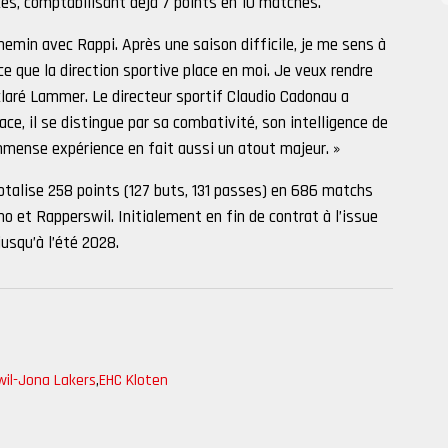
ccès, comptabilisant déjà 7 points en 10 matches.
hemin avec Rappi. Après une saison difficile, je me sens à
e que la direction sportive place en moi. Je veux rendre
laré Lammer. Le directeur sportif Claudio Cadonau a
ace, il se distingue par sa combativité, son intelligence de
 immense expérience en fait aussi un atout majeur. »
otalise 258 points (127 buts, 131 passes) en 686 matchs
o et Rapperswil. Initialement en fin de contrat à l’issue
jusqu’à l’été 2028.
il-Jona Lakers
,
EHC Kloten