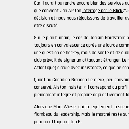
Car il aurait pu rendre encore bien des services a
que convient Jan Alston
interrogé par le Blick
:"J
décision et nous nous réjouissons de travailler av
être discuté.
Sur le plan humain, le cas de Joakim Nordström p
toujours en convalescence après une lourde commot
une question de hockey, mais de santé et de qualit
club prévoit de signer un attaquant étranger. L
Atlantique) circule avec insistance, ce que ne co
Quant au Canadien Brandon Lemieux, peu convainc
conservé. Alston insiste : « Il correspond au prof
pleinement intégré et prépare déjà activement la
Alors que Marc Wieser quitte également la scène,
flambeau du leadership. Mais le marché reste su
pour un attaquant top 6.