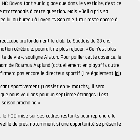
u HC Davos tant sur la glace que dans le vestiaire, c'est ce
e m'attendais à cette question. Mais Büeli a pris sa
ec lui au bureau à l'avenir". Son rôle futur reste encore à
réoccupe profondément le club. Le Suédois de 33 ans,
ion cérébrale, pourrait ne plus rejouer. « Ce n’est plus
é de vie », souligne Alston. Pour pallier cette absence, le
e nom de Rasmus Asplund (actuellement en playoffs outre
nfirmera pas encore le directeur sportif (lire également
ici
)
ant sportivement (1 assist en 18 matchs), il sera
il que nous voulions pour un septième étranger. Il est
 saison prochaine. »
 le HCD mise sur ses cadres restants pour reprendre le
rveillé de près, notamment si une opportunité se présente