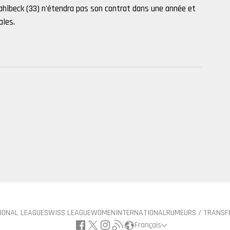
 Dahlbeck (33) n'étendra pas son contrat dans une année et
ales.
IONAL LEAGUE
SWISS LEAGUE
WOMEN
INTERNATIONAL
RUMEURS / TRANSF
Français