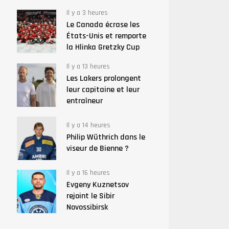
Il y a 3 heures
Le Canada écrase les
États-Unis et remporte
la Hlinka Gretzky Cup
Il y a 13 heures
Les Lakers prolongent
leur capitaine et leur
entraîneur
Il y a 14 heures
Philip Wüthrich dans le
viseur de Bienne ?
Il y a 16 heures
Evgeny Kuznetsov
rejoint le Sibir
Novossibirsk