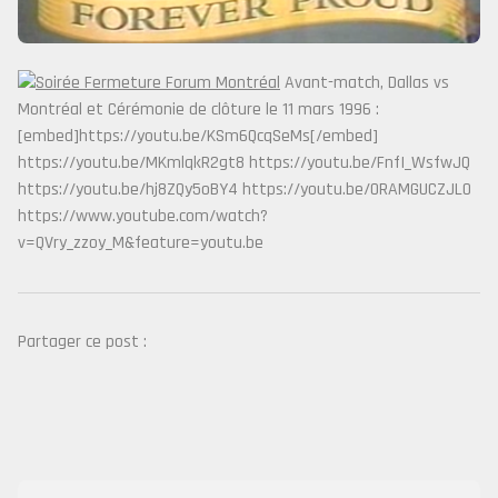
Avant-match, Dallas vs
Montréal et Cérémonie de clôture le 11 mars 1996 :
[embed]https://youtu.be/KSm6QcqSeMs[/embed]
https://youtu.be/MKmlqkR2gt8 https://youtu.be/FnfI_WsfwJQ
https://youtu.be/hj8ZQy5oBY4 https://youtu.be/0RAMGUCZJL0
https://www.youtube.com/watch?
v=QVry_zzoy_M&feature=youtu.be
Partager ce post :