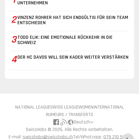
UNTERNEHMEN
2
VINZENZ ROHRER HAT SICH ENDGÜLTIG FÜR SEIN TEAM
ENTSCHIEDEN
3
TODD ELIK: EINE EMOTIONALE RÜCKKEHR IN DIE
SCHWEIZ
4
DER HC DAVOS WILL SEIN KADER WEITER VERSTÄRKEN
NATIONAL LEAGUE
SWISS LEAGUE
WOMEN
INTERNATIONAL
RUMEURS / TRANSFERTS
Deutsch
SwissHabs ©
2026, Alle Rechte vorbehalten.
E-mail :
swisshabs@swisshabs.ch
Tel/Whatsapp :
079 210 57 71