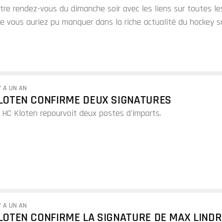
tre rendez-vous du dimanche soir avec les liens sur toutes le
e vous auriez pu manquer dans la riche actualité du hockey s
ace liée à la Suisse.
Y A UN AN
LOTEN CONFIRME DEUX SIGNATURES
 HC Kloten repourvoit deux postes d'imports.
Y A UN AN
LOTEN CONFIRME LA SIGNATURE DE MAX LIND