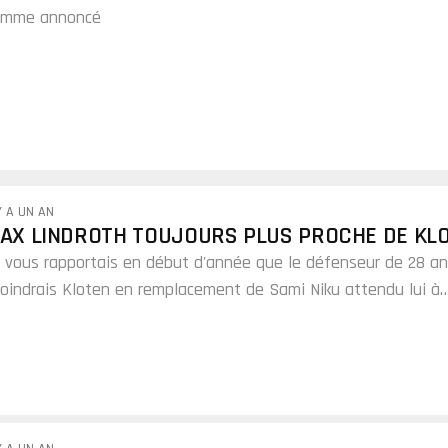
omme annoncé
Y A UN AN
AX LINDROTH TOUJOURS PLUS PROCHE DE KL
 vous rapportais en début d'année que le défenseur de 28 a
joindrais Kloten en remplacement de Sami Niku attendu lui à
usanne.