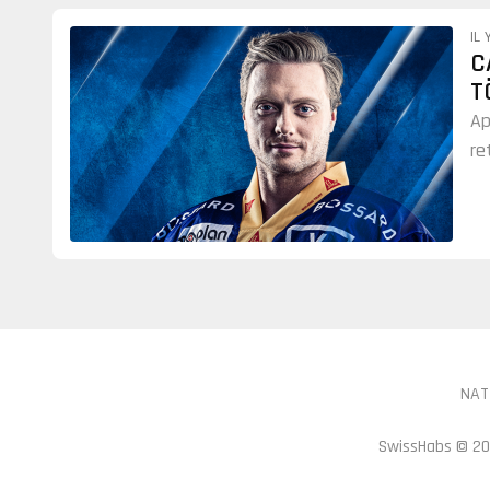
IL 
C
T
Ap
re
NAT
SwissHabs ©
20