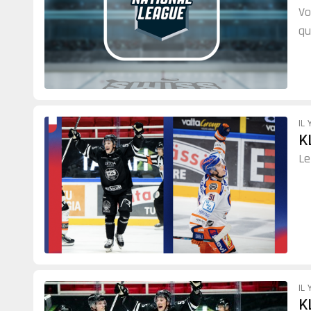
Vo
qu
gl
IL 
K
Le
IL 
K