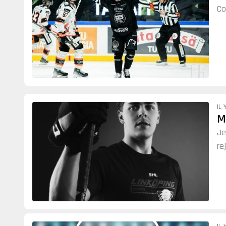
C
IL 
M
Je
re
La