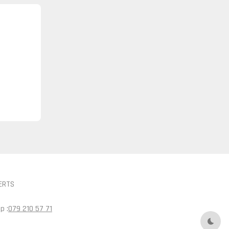
ERTS
p :
079 210 57 71
Mode 