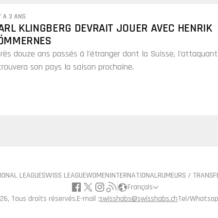
Y A 3 ANS
ARL KLINGBERG DEVRAIT JOUER AVEC HENRIK
ÖMMERNES
rès douze ans passés à l'étranger dont la Suisse, l'attaquant
trouvera son pays la saison prochaine.
IONAL LEAGUE
SWISS LEAGUE
WOMEN
INTERNATIONAL
RUMEURS / TRANSF
Français
26, Tous droits réservés.
E-mail :
swisshabs@swisshabs.ch
Tel/Whatsap