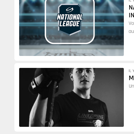
IL 
N
I
Vo
au
IL 
M
Un