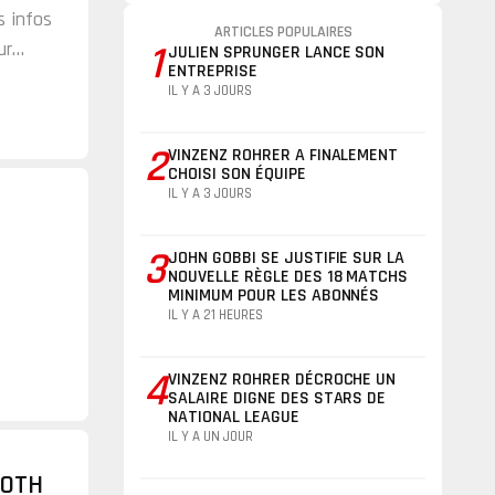
s infos
ARTICLES POPULAIRES
ur
1
JULIEN SPRUNGER LANCE SON
ENTREPRISE
IL Y A 3 JOURS
2
VINZENZ ROHRER A FINALEMENT
CHOISI SON ÉQUIPE
IL Y A 3 JOURS
3
JOHN GOBBI SE JUSTIFIE SUR LA
NOUVELLE RÈGLE DES 18 MATCHS
MINIMUM POUR LES ABONNÉS
IL Y A 21 HEURES
4
VINZENZ ROHRER DÉCROCHE UN
SALAIRE DIGNE DES STARS DE
NATIONAL LEAGUE
IL Y A UN JOUR
ROTH