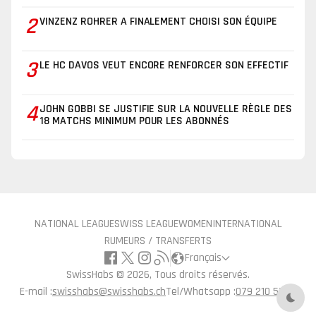
2
VINZENZ ROHRER A FINALEMENT CHOISI SON ÉQUIPE
3
LE HC DAVOS VEUT ENCORE RENFORCER SON EFFECTIF
4
JOHN GOBBI SE JUSTIFIE SUR LA NOUVELLE RÈGLE DES
18 MATCHS MINIMUM POUR LES ABONNÉS
NATIONAL LEAGUE
SWISS LEAGUE
WOMEN
INTERNATIONAL
RUMEURS / TRANSFERTS
Français
SwissHabs ©
2026, Tous droits réservés.
E-mail :
swisshabs@swisshabs.ch
Tel/Whatsapp :
079 210 57 71
Mode 