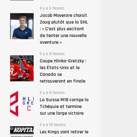
Il y a 6 heures
Jacob Moverare choisit
Zoug plutôt que la SHL
: « C’est plus excitant
de tenter une nouvelle
aventure »
Il y a 8 heures
Coupe Hlinka-Gretzky :
les États-Unis et le
Canada se
retrouveront en finale
Il y a 8 heures
La Suisse M18 corrige la
Tchéquie et termine
sur une large victoire
Il y a 19 heures
Les Kings vont retirer le