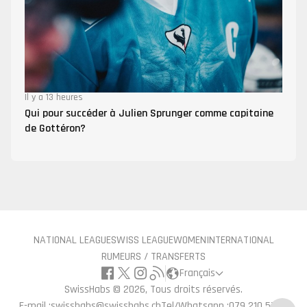
Il y a 13 heures
Qui pour succéder à Julien Sprunger comme capitaine
de Gottéron?
NATIONAL LEAGUE
SWISS LEAGUE
WOMEN
INTERNATIONAL
RUMEURS / TRANSFERTS
Français
SwissHabs ©
2026, Tous droits réservés.
E-mail :
swisshabs@swisshabs.ch
Tel/Whatsapp :
079 210 57 71