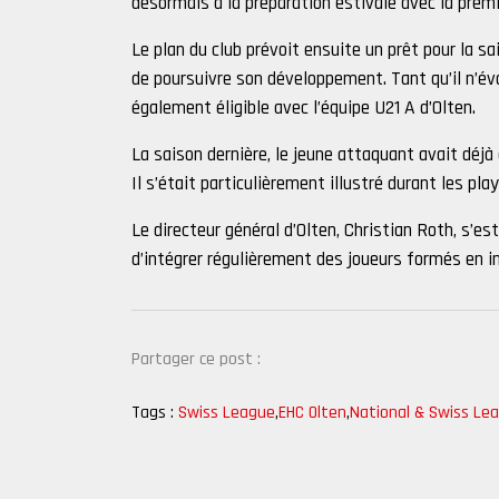
désormais à la préparation estivale avec la premi
Le plan du club prévoit ensuite un prêt pour la 
de poursuivre son développement. Tant qu’il n’é
également éligible avec l’équipe U21 A d’Olten.
La saison dernière, le jeune attaquant avait déjà
Il s’était particulièrement illustré durant les p
Le directeur général d’Olten, Christian Roth, s’es
d’intégrer régulièrement des joueurs formés en in
Partager ce post :
Tags :
Swiss League
,
EHC Olten
,
National & Swiss Le