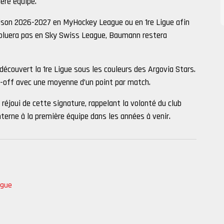
ère équipe.
saison 2026-2027 en MyHockey League ou en 1re Ligue afin
voluera pas en Sky Swiss League, Baumann restera
 découvert la 1re Ligue sous les couleurs des Argovia Stars.
lay-off avec une moyenne d’un point par match.
t réjoui de cette signature, rappelant la volonté du club
terne à la première équipe dans les années à venir.
ague