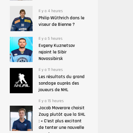
Il y a 4 heures
Philip Wüthrich dans le
viseur de Bienne ?
Il y a 5 heures
Evgeny Kuznetsov
rejoint le Sibir
Novossibirsk
Il y a 11 heures
Les résultats du grand
sondage auprès des
joueurs de NHL
Il y a 15 heures
Jacob Moverare choisit
Zoug plutôt que la SHL
: « C’est plus excitant
de tenter une nouvelle