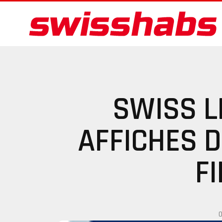
SWISS L
AFFICHES 
F