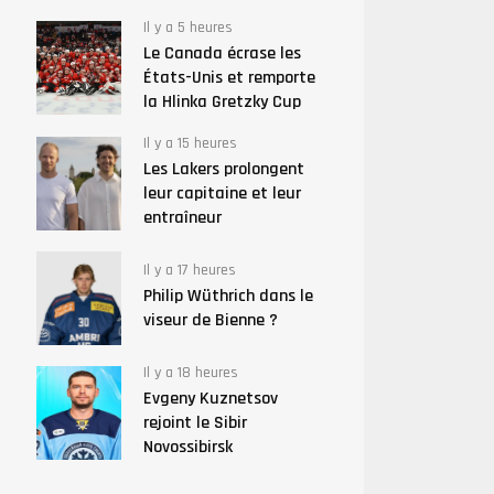
Il y a 5 heures
Le Canada écrase les
États-Unis et remporte
la Hlinka Gretzky Cup
Il y a 15 heures
Les Lakers prolongent
leur capitaine et leur
entraîneur
Il y a 17 heures
Philip Wüthrich dans le
viseur de Bienne ?
Il y a 18 heures
Evgeny Kuznetsov
rejoint le Sibir
Novossibirsk