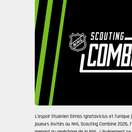
L’espoir lituanien Simas Ignatavicius et l'unique 
joueurs invités au NHL Scouting Combine 2026, l
menant au repêchage de la NHL. L’événement se dér