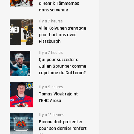
d'Henrik Tömmernes
dans sa venue
Il y a 7 heures
Ville Koivunen s’engage
pour huit ans avec
Pittsburgh
Il y a 7 heures
Qui pour succéder à
Julien Sprunger comme
capitaine de Gottéron?
Il y a 9 heures
Tomas Vlcek rejoint
l'EHC Arosa
Il y a 12 heures
Bienne doit patienter
pour son dernier renfort