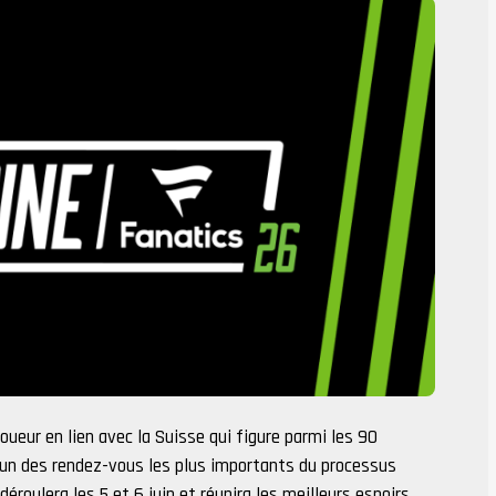
joueur en lien avec la Suisse qui figure parmi les 90
’un des rendez-vous les plus importants du processus
oulera les 5 et 6 juin et réunira les meilleurs espoirs