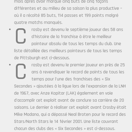
mois après avoir marqué cinq buts de cinq façons
différentes et au milieu de sa saison la plus productive –
où il a récolté 85 buts, 114 passes et 199 points malgré
quatre matchs manqués.
C
rosby est devenu le septième joueur des 58 ans
d'histoire de la franchise à être le meilleur
pointeur absolu de tous les temps du club. Une
liste détaillée des meilleurs pointeurs de tous les temps
de Pittsburgh est ci-dessous.
C
rosby est devenu le premier joueur en près de 25
ans à revendiquer le record de points de tous les
temps pour l'une des franchises des « Six
Secondes » ajoutées à la ligue lors de l'expansion de la LNH
de 1967, avec Anze Kopitar (LAK) également en voie
d'accomplir cet exploit avant de conclure sa carrière de 20
saisons. Le dernier à réaliser cet exploit avant Crosby était
Mike Modano, qui a dépassé Neal Broten pour le record des
Stars/North Stars le 14 février 2001. Une liste couvrant
chacun des clubs des « Six Secondes » est ci-dessous.