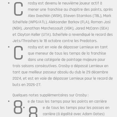
C
rosby est devenu le neuvième joueur actif à
mener une franchise au chapitre des points, après
Alex Ovechkin (WSH), Steven Stamkos (TBL), Mark
Scheifele (WPG/ATL), Aleksander Barkov (FLA), Roman Josi
(NSH), Jonathan Marchessault (VGK), Jared McCann (SEA)
et Clayton Keller (UTA). Scheifele a revendiqué le record des
Jets/Thrashers le 18 octobre contre les Predators.
C
rosby est en voie de dépasser Lemieux en tant
que meneur de tous les temps de la franchise
dans une catégorie de pointage majeure pour
trois saisons consécutives. Crosby a dépassé Lemieux en
tant que meilleur passeur absolu du club le 29 décembre
2024, et est en voie de dépasser Lemieux pour le record de
buts en 2026-27.
Quelques notes supplémentaires sur Crosby :
8
e de tous les temps pour les points en carrière
8
e de tous les temps pour les passes en
carrière (à égalité avec Adam Oates)