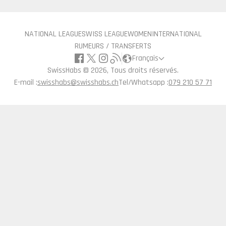
NATIONAL LEAGUE
SWISS LEAGUE
WOMEN
INTERNATIONAL
RUMEURS / TRANSFERTS
Français
SwissHabs ©
2026, Tous droits réservés.
E-mail :
swisshabs@swisshabs.ch
Tel/Whatsapp :
079 210 57 71