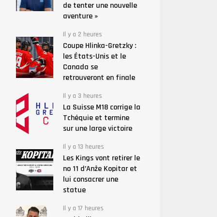
de tenter une nouvelle
aventure »
Il y a 2 heures
Coupe Hlinka-Gretzky :
les États-Unis et le
Canada se
retrouveront en finale
Il y a 3 heures
La Suisse M18 corrige la
Tchéquie et termine
sur une large victoire
Il y a 13 heures
Les Kings vont retirer le
no 11 d’Anže Kopitar et
lui consacrer une
statue
Il y a 17 heures