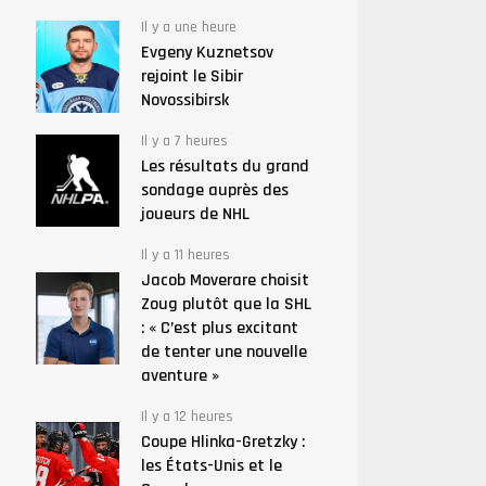
Il y a une heure
Evgeny Kuznetsov
rejoint le Sibir
Novossibirsk
Il y a 7 heures
Les résultats du grand
sondage auprès des
joueurs de NHL
Il y a 11 heures
Jacob Moverare choisit
Zoug plutôt que la SHL
: « C’est plus excitant
de tenter une nouvelle
aventure »
Il y a 12 heures
Coupe Hlinka-Gretzky :
les États-Unis et le