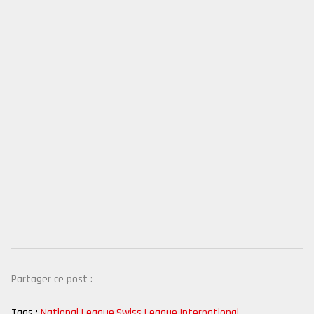
Partager ce post :
Tags :
National League
,
Swiss League
,
International
,