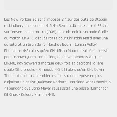
Les New-Yorkais se sont imposés 2-1 sur des buts de Stepan
et Lindberg en seconde et Reto Berra a dû faire face à 33 tirs
sur l'ensemble du match (.939) pour obtenir la seconde étoile
du match. En AHL, débuts ratés pour Christian Marti avec une
défaite et un bilan de -3 (Hershey Bears - Lehigh Valley
Phantoms 4-2) alors qu'en OHL Misha Moor a réalisé un assist
pour Oshawa (Hamilton Bulldogs-Oshawa Generals 3-6). En
LHJMQ, Kay Schweri a marqué deux fois et décroché la 1ère
étoile (Sherbrooke - Rimouski 4-3 OT) alors qu'en OHL Calvin
Thurkauf a lui fait trembler les filets à une reprise en plus
d'ajouter un assist (Kelowna Rockets - Portland Winterhawks 5-
4) pendant que Dario Meyer réussissait une passe (Edmonton
Oil Kings - Calgary Hitmen 4-1).