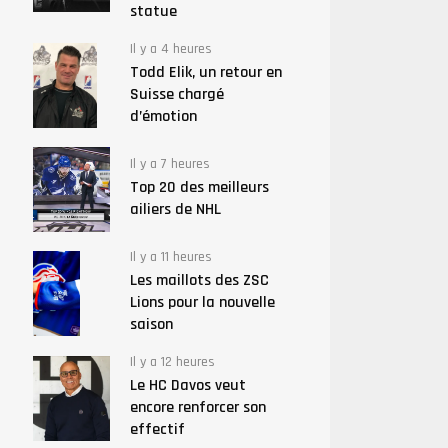
statue
Il y a 4 heures
Todd Elik, un retour en
Suisse chargé
d’émotion
Il y a 7 heures
Top 20 des meilleurs
ailiers de NHL
Il y a 11 heures
Les maillots des ZSC
Lions pour la nouvelle
saison
Il y a 12 heures
Le HC Davos veut
encore renforcer son
effectif