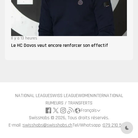
Il y a 13 heures
Le HC Davos veut encore renforcer son effectif
NATIONAL LEAGUE
SWISS LEAGUE
WOMEN
INTERNATIONAL
RUMEURS / TRANSFERTS
Français
SwissHabs ©
2026, Tous droits réservés.
E-mail :
swisshabs@swisshabs.ch
Tel/Whatsapp :
079 210 57 71
Mode 