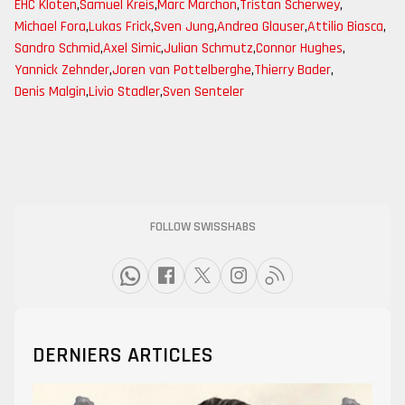
EHC Kloten
,
Samuel Kreis
,
Marc Marchon
,
Tristan Scherwey
,
Michael Fora
,
Lukas Frick
,
Sven Jung
,
Andrea Glauser
,
Attilio Biasca
,
Sandro Schmid
,
Axel Simic
,
Julian Schmutz
,
Connor Hughes
,
Yannick Zehnder
,
Joren van Pottelberghe
,
Thierry Bader
,
Denis Malgin
,
Livio Stadler
,
Sven Senteler
FOLLOW SWISSHABS
DERNIERS ARTICLES