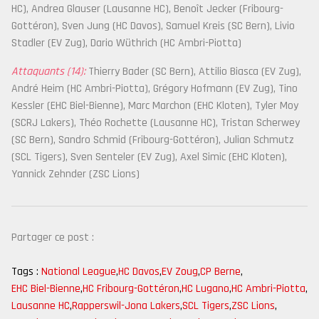
HC), Andrea Glauser (Lausanne HC), Benoît Jecker (Fribourg-
Gottéron), Sven Jung (HC Davos), Samuel Kreis (SC Bern), Livio
Stadler (EV Zug), Dario Wüthrich (HC Ambri-Piotta)
Attaquants (14):
Thierry Bader (SC Bern), Attilio Biasca (EV Zug),
André Heim (HC Ambri-Piotta), Grégory Hofmann (EV Zug), Tino
Kessler (EHC Biel-Bienne), Marc Marchon (EHC Kloten), Tyler Moy
(SCRJ Lakers), Théo Rochette (Lausanne HC), Tristan Scherwey
(SC Bern), Sandro Schmid (Fribourg-Gottéron), Julian Schmutz
(SCL Tigers), Sven Senteler (EV Zug), Axel Simic (EHC Kloten),
Yannick Zehnder (ZSC Lions)
Partager ce post :
Tags :
National League
,
HC Davos
,
EV Zoug
,
CP Berne
,
EHC Biel-Bienne
,
HC Fribourg-Gottéron
,
HC Lugano
,
HC Ambri-Piotta
,
Lausanne HC
,
Rapperswil-Jona Lakers
,
SCL Tigers
,
ZSC Lions
,