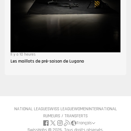
Il y a 10 heures
Les maillots de pré-saison de Lugano
NATIONAL LEAGUE
SWISS LEAGUE
WOMEN
INTERNATIONAL
RUMEURS / TRANSFERTS
Français
SwissHabs ©
2026, Tous droits réservés.