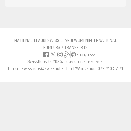
NATIONAL LEAGUE
SWISS LEAGUE
WOMEN
INTERNATIONAL
RUMEURS / TRANSFERTS
Français
SwissHabs ©
2026, Tous droits réservés.
E-mail :
swisshabs@swisshabs.ch
Tel/Whatsapp :
079 210 57 71