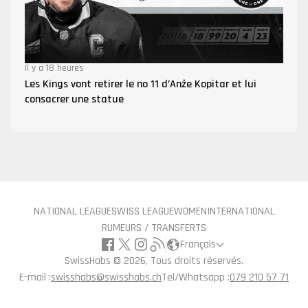
Il y a 18 heures
Les Kings vont retirer le no 11 d’Anže Kopitar et lui
consacrer une statue
NATIONAL LEAGUE
SWISS LEAGUE
WOMEN
INTERNATIONAL
RUMEURS / TRANSFERTS
Français
SwissHabs ©
2026, Tous droits réservés.
E-mail :
swisshabs@swisshabs.ch
Tel/Whatsapp :
079 210 57 71