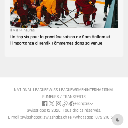
Il y a 14 heures
Un top six pour la première saison de Sam Hallam et
l'importance d'Henrik Tömmernes dans sa venue
NATIONAL LEAGUE
SWISS LEAGUE
WOMEN
INTERNATIONAL
RUMEURS / TRANSFERTS
Français
SwissHabs ©
2026, Tous droits réservés.
E-mail :
swisshabs@swisshabs.ch
Tel/Whatsapp :
079 210 57 71
Mode 