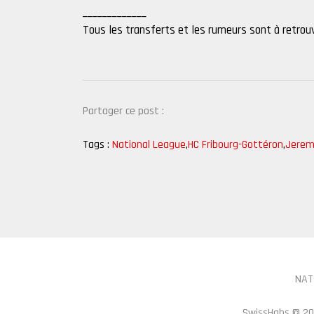
_____________
Tous les transferts et les rumeurs sont à retro
Partager ce post :
Tags :
National League
,
HC Fribourg-Gottéron
,
Jerem
NAT
SwissHabs ©
20