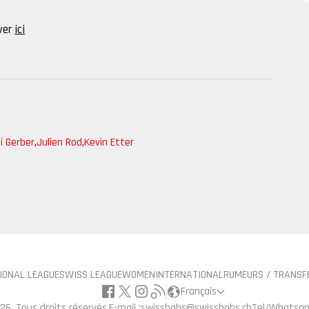
uver
ici
i Gerber
,
Julien Rod
,
Kevin Etter
IONAL LEAGUE
SWISS LEAGUE
WOMEN
INTERNATIONAL
RUMEURS / TRANSF
Français
26, Tous droits réservés.
E-mail :
swisshabs@swisshabs.ch
Tel/Whatsap