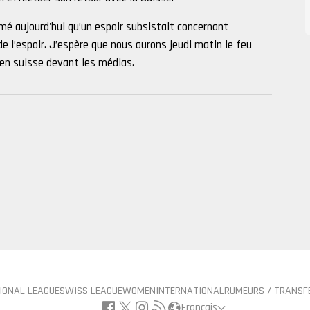
mé aujourd'hui qu’un espoir subsistait concernant
 de l’espoir. J’espère que nous aurons jeudi matin le feu
cien suisse devant les médias.
IONAL LEAGUE
SWISS LEAGUE
WOMEN
INTERNATIONAL
RUMEURS / TRANSF
Français