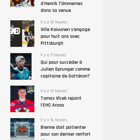
d'Henrik Tömmernes
dans sa venue
Il y a 10 heures
Ville Koivunen s’engage
pour huit ans avec
Pittsburgh
Il y a 11 heures
Qui pour succéder à
Julien Sprunger comme
capitaine de Gottéron?
Il y a 13 heures
Tomas Vlcek rejoint
l'EHC Arosa
Il y a 16 heures
Bienne doit patienter
pour son dernier renfort