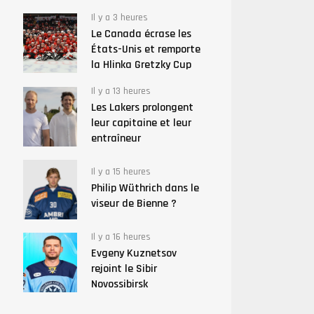
Il y a 3 heures
Le Canada écrase les
États-Unis et remporte
la Hlinka Gretzky Cup
Il y a 13 heures
Les Lakers prolongent
leur capitaine et leur
entraîneur
Il y a 15 heures
Philip Wüthrich dans le
viseur de Bienne ?
Il y a 16 heures
Evgeny Kuznetsov
rejoint le Sibir
Novossibirsk