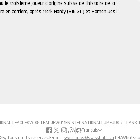
le troisième joueur d'origine suisse de l'histoire de la
re en carrière, après Mark Hardy (915 GP) et Roman Josi
IONAL LEAGUE
SWISS LEAGUE
WOMEN
INTERNATIONAL
RUMEURS / TRANSF
Français
26, Tous droits réservés.
E-mail :
swisshabs@swisshabs.ch
Tel/Whatsap