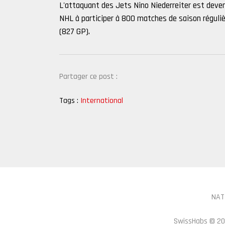
L'attaquant des Jets Nino Niederreiter est devenu 
NHL à participer à 800 matches de saison réguliè
(827 GP).
Partager ce post :
Tags :
International
NAT
SwissHabs ©
20