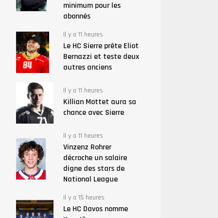
minimum pour les
abonnés
Il y a 11 heures
Le HC Sierre prête Eliot
Bernazzi et teste deux
autres anciens
Il y a 11 heures
Killian Mottet aura sa
chance avec Sierre
Il y a 11 heures
Vinzenz Rohrer
décroche un salaire
digne des stars de
National League
Il y a 15 heures
Le HC Davos nomme