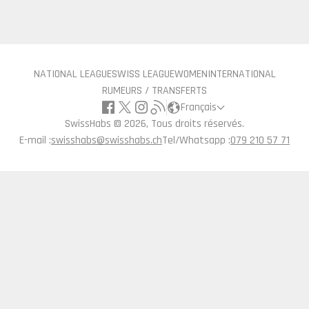
NATIONAL LEAGUE
SWISS LEAGUE
WOMEN
INTERNATIONAL
RUMEURS / TRANSFERTS
Français
SwissHabs ©
2026, Tous droits réservés.
E-mail :
swisshabs@swisshabs.ch
Tel/Whatsapp :
079 210 57 71