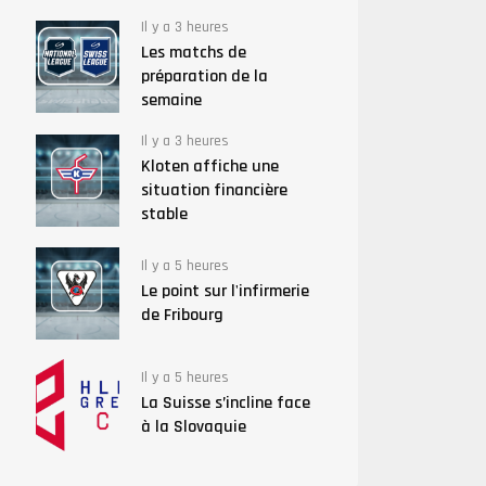
Il y a 3 heures
Les matchs de
préparation de la
semaine
Il y a 3 heures
Kloten affiche une
situation financière
stable
Il y a 5 heures
Le point sur l'infirmerie
de Fribourg
Il y a 5 heures
La Suisse s’incline face
à la Slovaquie