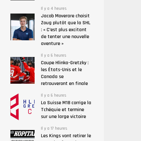
Il y a 4 heures
Jacob Moverare choisit
Zoug plutôt que la SHL
: « C’est plus excitant
de tenter une nouvelle
aventure »
Il y a 6 heures
Coupe Hlinka-Gretzky :
les États-Unis et le
Canada se
retrouveront en finale
Il y a 6 heures
La Suisse M18 corrige la
Tchéquie et termine
sur une large victoire
Il y a 17 heures
Les Kings vont retirer le