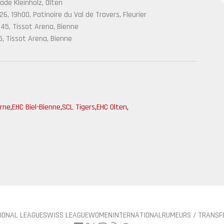
ade Kleinholz, Olten
, 19h00, Patinoire du Val de Travers, Fleurier
45, Tissot Arena, Bienne
, Tissot Arena, Bienne
rne
,
EHC Biel-Bienne
,
SCL Tigers
,
EHC Olten
,
IONAL LEAGUE
SWISS LEAGUE
WOMEN
INTERNATIONAL
RUMEURS / TRANSF