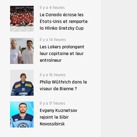
Il y a 4 heures
Le Canada écrase les
États-Unis et remporte
la Hlinka Gretzky Cup
Il y a 14 heures
Les Lakers prolongent
leur capitaine et leur
entraîneur
Il y a 16 heures
Philip Wüthrich dans le
viseur de Bienne ?
Il y a 17 heures
Evgeny Kuznetsov
rejoint le Sibir
Novossibirsk