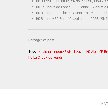
HC Bienne – EHC Olten, 26 août 2026, 19h45, st
HC La Chaux-de-Fonds – HC Bienne, 27 août 2026
HC Bienne – SCL Tigers, 4 septembre 2026, 19h
HC Bienne – SC Bern, 10 septembre 2026, 19h45
Partager ce post :
Tags :
National League
,
Swiss League
,
HC Ajoie
,
CP Be
HC La Chaux-de-Fonds
NAT