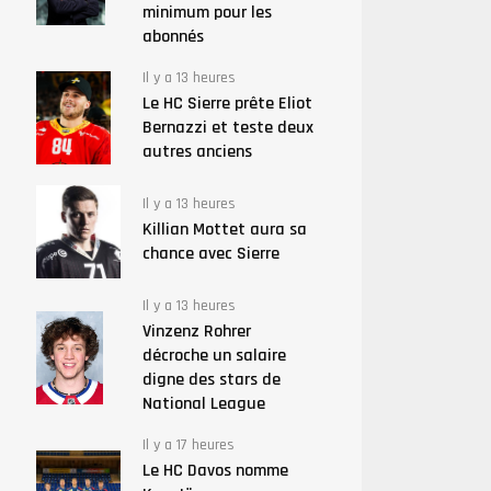
minimum pour les
abonnés
Il y a 13 heures
Le HC Sierre prête Eliot
Bernazzi et teste deux
autres anciens
Il y a 13 heures
Killian Mottet aura sa
chance avec Sierre
Il y a 13 heures
Vinzenz Rohrer
décroche un salaire
digne des stars de
National League
Il y a 17 heures
Le HC Davos nomme