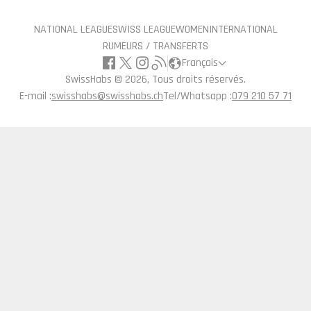
NATIONAL LEAGUE
SWISS LEAGUE
WOMEN
INTERNATIONAL
RUMEURS / TRANSFERTS
Français
SwissHabs ©
2026, Tous droits réservés.
E-mail :
swisshabs@swisshabs.ch
Tel/Whatsapp :
079 210 57 71