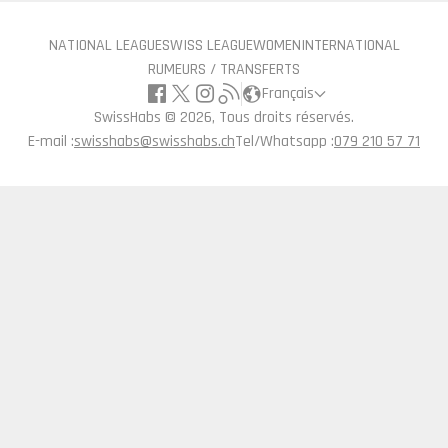
NATIONAL LEAGUE
SWISS LEAGUE
WOMEN
INTERNATIONAL
RUMEURS / TRANSFERTS
Français
SwissHabs ©
2026, Tous droits réservés.
E-mail :
swisshabs@swisshabs.ch
Tel/Whatsapp :
079 210 57 71