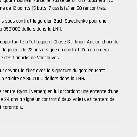
liquant Darnell Nurse, le Russe de 24 ans touchera 1,75
gne de 12 points (5 buts, 7 assists) en 50 rencontres.
 mis sous contrat le gardien Zach Sawchenko pour une
ra 850’000 dollars dans la LNH.
 opportunité à l’attaquant Chase Stillman. Ancien choix de
 le joueur de 23 ans a signé un contrat d’un an à deux
ive des Canucks de Vancouver.
ur devant le filet avec la signature du gardien Matt
 un salaire de 850’000 dollars dans la LNH.
e centre Ryan Tverberg en lui accordant une entente d’une
de 24 ans a signé un contrat à deux volets et tentera de
t torontois.