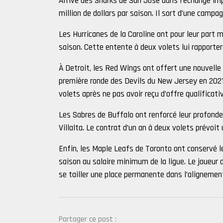
Arrivé des Sharks de San Jose dans l’échange imp
million de dollars par saison. Il sort d’une campa
Les Hurricanes de la Caroline ont pour leur part
saison. Cette entente à deux volets lui rapporte
À Detroit, les Red Wings ont offert une nouvelle
première ronde des Devils du New Jersey en 2021,
volets après ne pas avoir reçu d’offre qualificat
Les Sabres de Buffalo ont renforcé leur profonde
Villalta. Le contrat d’un an à deux volets prévoit
Enfin, les Maple Leafs de Toronto ont conservé l
saison au salaire minimum de la ligue. Le joueur 
se tailler une place permanente dans l’alignemen
Partager ce post :