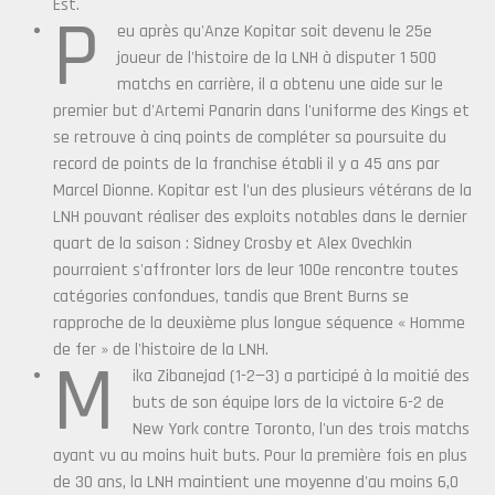
Est.
P
eu après qu'Anze Kopitar soit devenu le 25e
joueur de l'histoire de la LNH à disputer 1 500
matchs en carrière, il a obtenu une aide sur le
premier but d'Artemi Panarin dans l'uniforme des Kings et
se retrouve à cinq points de compléter sa poursuite du
record de points de la franchise établi il y a 45 ans par
Marcel Dionne. Kopitar est l'un des plusieurs vétérans de la
LNH pouvant réaliser des exploits notables dans le dernier
quart de la saison : Sidney Crosby et Alex Ovechkin
pourraient s'affronter lors de leur 100e rencontre toutes
catégories confondues, tandis que Brent Burns se
rapproche de la deuxième plus longue séquence « Homme
de fer » de l'histoire de la LNH.
M
ika Zibanejad (1-2—3) a participé à la moitié des
buts de son équipe lors de la victoire 6-2 de
New York contre Toronto, l'un des trois matchs
ayant vu au moins huit buts. Pour la première fois en plus
de 30 ans, la LNH maintient une moyenne d'au moins 6,0