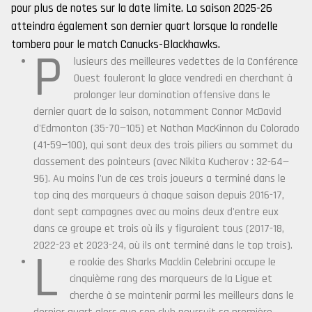
pour plus de notes sur la date limite. La saison 2025-26
atteindra également son dernier quart lorsque la rondelle
tombera pour le match Canucks-Blackhawks.
P
lusieurs des meilleures vedettes de la Conférence
Ouest fouleront la glace vendredi en cherchant à
prolonger leur domination offensive dans le
dernier quart de la saison, notamment Connor McDavid
d'Edmonton (35-70—105) et Nathan MacKinnon du Colorado
(41-59—100), qui sont deux des trois piliers au sommet du
classement des pointeurs (avec Nikita Kucherov : 32-64—
96). Au moins l'un de ces trois joueurs a terminé dans le
top cinq des marqueurs à chaque saison depuis 2016-17,
dont sept campagnes avec au moins deux d'entre eux
dans ce groupe et trois où ils y figuraient tous (2017-18,
2022-23 et 2023-24, où ils ont terminé dans le top trois).
L
e rookie des Sharks Macklin Celebrini occupe le
cinquième rang des marqueurs de la Ligue et
cherche à se maintenir parmi les meilleurs dans le