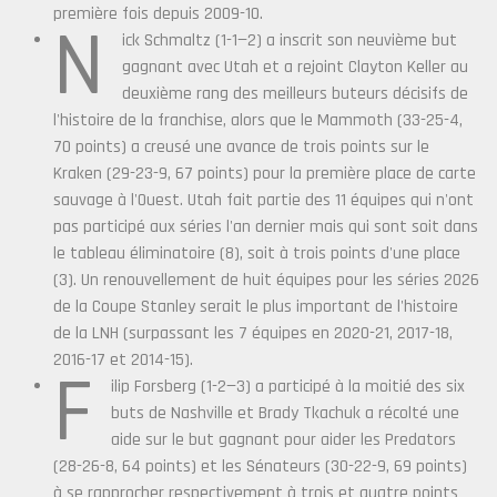
première fois depuis 2009-10.
N
ick Schmaltz (1-1—2) a inscrit son neuvième but
gagnant avec Utah et a rejoint Clayton Keller au
deuxième rang des meilleurs buteurs décisifs de
l'histoire de la franchise, alors que le Mammoth (33-25-4,
70 points) a creusé une avance de trois points sur le
Kraken (29-23-9, 67 points) pour la première place de carte
sauvage à l'Ouest. Utah fait partie des 11 équipes qui n'ont
pas participé aux séries l'an dernier mais qui sont soit dans
le tableau éliminatoire (8), soit à trois points d'une place
(3). Un renouvellement de huit équipes pour les séries 2026
de la Coupe Stanley serait le plus important de l'histoire
de la LNH (surpassant les 7 équipes en 2020-21, 2017-18,
2016-17 et 2014-15).
F
ilip Forsberg (1-2—3) a participé à la moitié des six
buts de Nashville et Brady Tkachuk a récolté une
aide sur le but gagnant pour aider les Predators
(28-26-8, 64 points) et les Sénateurs (30-22-9, 69 points)
à se rapprocher respectivement à trois et quatre points