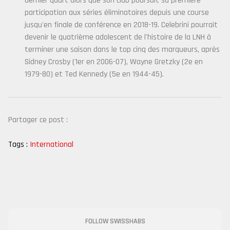
dernier quart alors que son club poursuit sa première
participation aux séries éliminatoires depuis une course
jusqu'en finale de conférence en 2018-19. Celebrini pourrait
devenir le quatrième adolescent de l'histoire de la LNH à
terminer une saison dans le top cinq des marqueurs, après
Sidney Crosby (1er en 2006-07), Wayne Gretzky (2e en
1979-80) et Ted Kennedy (5e en 1944-45).
Partager ce post :
Tags :
International
FOLLOW SWISSHABS