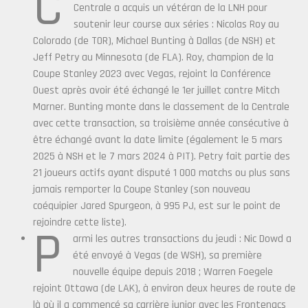
C
Centrale a acquis un vétéran de la LNH pour
soutenir leur course aux séries : Nicolas Roy au
Colorado (de TOR), Michael Bunting à Dallas (de NSH) et
Jeff Petry au Minnesota (de FLA). Roy, champion de la
Coupe Stanley 2023 avec Vegas, rejoint la Conférence
Ouest après avoir été échangé le 1er juillet contre Mitch
Marner. Bunting monte dans le classement de la Centrale
avec cette transaction, sa troisième année consécutive à
être échangé avant la date limite (également le 5 mars
2025 à NSH et le 7 mars 2024 à PIT). Petry fait partie des
21 joueurs actifs ayant disputé 1 000 matchs ou plus sans
jamais remporter la Coupe Stanley (son nouveau
coéquipier Jared Spurgeon, à 995 PJ, est sur le point de
rejoindre cette liste).
P
armi les autres transactions du jeudi : Nic Dowd a
été envoyé à Vegas (de WSH), sa première
nouvelle équipe depuis 2018 ; Warren Foegele
rejoint Ottawa (de LAK), à environ deux heures de route de
là où il a commencé sa carrière junior avec les Frontenacs