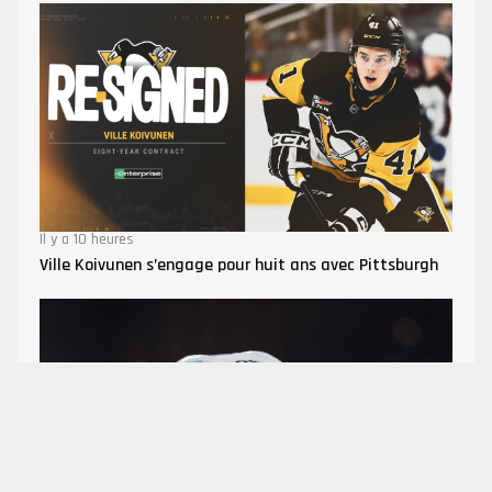
Il y a 10 heures
Ville Koivunen s’engage pour huit ans avec Pittsburgh
Mode 