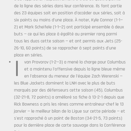
de la ligne des séries dans leur conférence. Ils font partie
des 23 équipes soit en position d'accéder aux séries, soit à
six points ou moins d'une place. À noter, Kyle Connor (1-1—
2) et Mark Scheifele (1-1—2) ont participé ensemble à deux
buts — ce qui les place à égalité au premier rang parmi
tous les duos cette saison — et ont permis aux Jets (25-
26-10, 60 points) de se rapprocher à sept points d'une
place en séries.
I
van Provorov (1-2—3) a mené la charge pour Columbus
et a maintenu l'offensive depuis la ligne bleue même
en l'absence du meneur de l'équipe Zach Werenski —
les Blue Jackets dominent la LNH avec le plus de buts
marqués par des défenseurs cette saison (45). Columbus
(32-21-8, 72 points) a amélioré sa fiche à 13-2-1 depuis que
Rick Bowness a pris les rênes comme entraîneur-chef le 13
janvier — le meilleur bilan de la Ligue sur cette période — et
s'est rapproché à un point de Boston (34-21-5, 73 points)
pour la dernière place de carte sauvage dans la Conférence