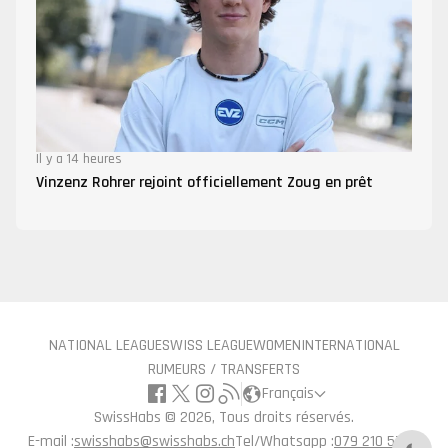
Il y a 14 heures
Vinzenz Rohrer rejoint officiellement Zoug en prêt
NATIONAL LEAGUE
SWISS LEAGUE
WOMEN
INTERNATIONAL
RUMEURS / TRANSFERTS
Français
SwissHabs ©
2026, Tous droits réservés.
E-mail :
swisshabs@swisshabs.ch
Tel/Whatsapp :
079 210 57 71