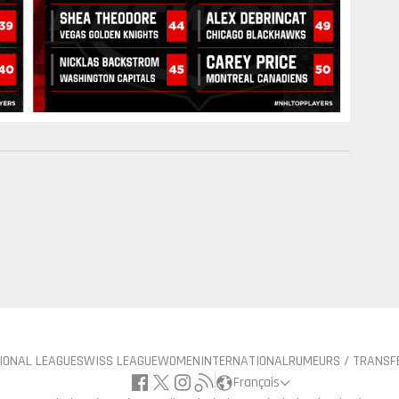
IONAL LEAGUE
SWISS LEAGUE
WOMEN
INTERNATIONAL
RUMEURS / TRANSF
Français